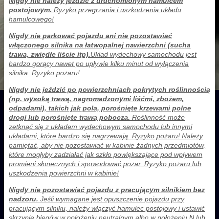
Nigdy nie należy jeździć z uruchomionym hamulcem
postojowym.
Ryzyko przegrzania i uszkodzenia układu
hamulcowego!
Nigdy nie parkować pojazdu ani nie pozostawiać
włączonego silnika na łatwopalnej nawierzchni (sucha
trawa, zwiędłe liście itp).
Układ wydechowy samochodu jest
bardzo gorący nawet po upływie kilku minut od wyłączenia
silnika. Ryzyko pożaru!
Nigdy nie jeździć po powierzchniach pokrytych roślinnością
(np. wysoką trawą, nagromadzonymi liśćmi, zbożem,
odpadami), takich jak pola, porośnięte krzewami polne
drogi lub porośnięte trawą pobocza.
Roślinność może
zetknąć się z układem wydechowym samochodu lub innymi
układami, które bardzo się nagrzewają. Ryzyko pożaru! Należy
pamiętać, aby nie pozostawiać w kabinie żadnych przedmiotów,
które mogłyby zadziałać jak szkło powiększające pod wpływem
promieni słonecznych i spowodować pożar. Ryzyko pożaru lub
uszkodzenia powierzchni w kabinie!
Nigdy nie pozostawiać pojazdu z pracującym silnikiem bez
nadzoru.
Jeśli wymagane jest opuszczenie pojazdu przy
pracującym silniku, należy włączyć hamulec postojowy i ustawić
skrzynię biegów w położeniu neutralnym albo w położeniu N lub