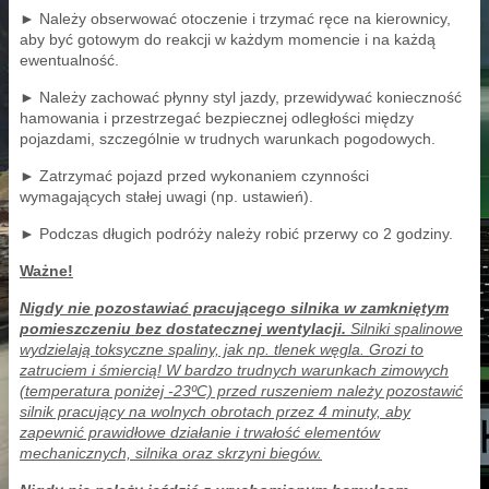
► Należy obserwować otoczenie i trzymać ręce na kierownicy,
aby być gotowym do reakcji w każdym momencie i na każdą
ewentualność.
► Należy zachować płynny styl jazdy, przewidywać konieczność
hamowania i przestrzegać bezpiecznej odległości między
pojazdami, szczególnie w trudnych warunkach pogodowych.
► Zatrzymać pojazd przed wykonaniem czynności
wymagających stałej uwagi (np. ustawień).
► Podczas długich podróży należy robić przerwy co 2 godziny.
Ważne!
Nigdy nie pozostawiać pracującego silnika w zamkniętym
pomieszczeniu bez dostatecznej wentylacji.
Silniki spalinowe
wydzielają toksyczne spaliny, jak np. tlenek węgla. Grozi to
zatruciem i śmiercią! W bardzo trudnych warunkach zimowych
(temperatura poniżej -23ºC) przed ruszeniem należy pozostawić
silnik pracujący na wolnych obrotach przez 4 minuty, aby
zapewnić prawidłowe działanie i trwałość elementów
mechanicznych, silnika oraz skrzyni biegów.