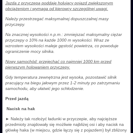
Jazda z przyczepą poddaje holujący pojazd zwiększonym
obciążeniom i wymaga od kierowcy szczególnej uwagi.
Należy przestrzegać maksymalnej dopuszczalnej masy
przyczepy.
Na znacznej wysokości n.p.m.: zmniejszać maksymalny ciężar
przyczepy o 10% na każde 1000 m wysokości. Wraz ze
wzrostem wysokości maleje gęstość powietrza, co powoduje
ograniczenie mocy silnika.
Nowy samochód: przejechać co najmniej 1000 km przed
pierwszym holowaniem przyczepy.
Gdy temperatura zewnętrzna jest wysoka, pozostawić silnik
pracujący na biegu jałowym przez 1-2 minuty po zatrzymaniu
samochodu, aby ułatwić jego schłodzenie.
Przed jazdą
Nacisk na hak
► Należy tak rozłożyć ładunki w przyczepie, aby najcięższe
przedmioty znajdowały się możliwie najbliżej osi i aby nacisk na
główkę haka (w miejscu, gdzie łączy się z pojazdem) był zbliżony