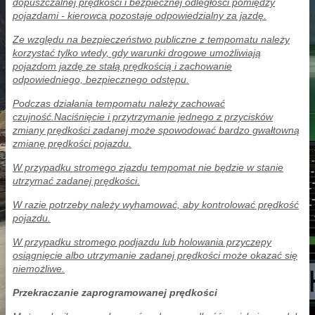
dopuszczalnej prędkości i bezpiecznej odległości pomiędzy
pojazdami - kierowca pozostaje odpowiedzialny za jazdę.
Ze względu na bezpieczeństwo publiczne z tempomatu należy
korzystać tylko wtedy, gdy warunki drogowe umożliwiają
pojazdom jazdę ze stałą prędkością i zachowanie
odpowiedniego, bezpiecznego odstępu.
Podczas działania tempomatu należy zachować
czujność.Naciśnięcie i przytrzymanie jednego z przycisków
zmiany prędkości zadanej może spowodować bardzo gwałtowną
zmianę prędkości pojazdu.
W przypadku stromego zjazdu tempomat nie będzie w stanie
utrzymać zadanej prędkości.
W razie potrzeby należy wyhamować, aby kontrolować prędkość
pojazdu.
W przypadku stromego podjazdu lub holowania przyczepy
osiągnięcie albo utrzymanie zadanej prędkości może okazać się
niemożliwe.
Przekraczanie zaprogramowanej prędkości