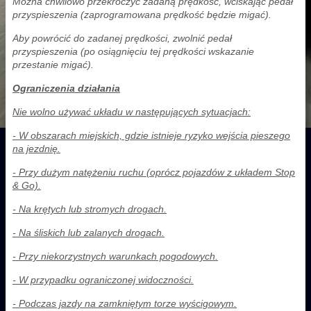
Można chwilowo przekroczyć zadaną prędkość, wciskając pedał
przyspieszenia (zaprogramowana prędkość będzie migać).
Aby powrócić do zadanej prędkości, zwolnić pedał
przyspieszenia (po osiągnięciu tej prędkości wskazanie
przestanie migać).
Ograniczenia działania
Nie wolno używać układu w następujących sytuacjach:
- W obszarach miejskich, gdzie istnieje ryzyko wejścia pieszego
na jezdnię.
- Przy dużym natężeniu ruchu (oprócz pojazdów z układem Stop
& Go).
- Na krętych lub stromych drogach.
- Na śliskich lub zalanych drogach.
- Przy niekorzystnych warunkach pogodowych.
- W przypadku ograniczonej widoczności.
- Podczas jazdy na zamkniętym torze wyścigowym.