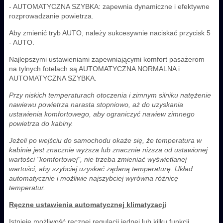
- AUTOMATYCZNA SZYBKA: zapewnia dynamiczne i efektywne
rozprowadzanie powietrza.
Aby zmienić tryb AUTO, należy sukcesywnie naciskać przycisk 5
- AUTO.
Najlepszymi ustawieniami zapewniającymi komfort pasażerom
na tylnych fotelach są AUTOMATYCZNA NORMALNA i
AUTOMATYCZNA SZYBKA.
Przy niskich temperaturach otoczenia i zimnym silniku natężenie
nawiewu powietrza narasta stopniowo, aż do uzyskania
ustawienia komfortowego, aby ograniczyć nawiew zimnego
powietrza do kabiny.
Jeżeli po wejściu do samochodu okaże się, że temperatura w
kabinie jest znacznie wyższa lub znacznie niższa od ustawionej
wartości "komfortowej", nie trzeba zmieniać wyświetlanej
wartości, aby szybciej uzyskać żądaną temperaturę. Układ
automatycznie i możliwie najszybciej wyrówna różnicę
temperatur.
Ręczne ustawienia automatycznej klimatyzacji
Istnieje możliwość ręcznej regulacji jednej lub kilku funkcji,