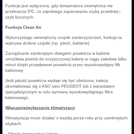
Funkcja jest wyłączona, gdy temperatura zewnętrzna nie
przekracza 5ºC, co zapobiega zaparowaniu szyby przedniej i
szyb bocznych.
Funkcja Clean Air
Wykorzystując wewnętrzny czujnik zanieczyszczeń, funkcja ta
wykrywa drobne cząstki (np. pleśń, bakterie).
Zarządzanie zamkniętym obiegiem powietrza w kabinie
umożliwia powrót do oczyszczonej kabiny w ciągu zaledwie kilku
minut dzięki przepływowi powietrza przez wysokowydajny filtr
kabinowy.
Jeśli jakość powietrza wydaje się być obniżona, należy
skontaktować się z ASO sieci PEUGEOT lub z warsztatem
specjalistycznym w celu wymiany wysokowydajnego filtra
kabinowego.
Włączanie/wyłączanie klimatyzacji
Klimatyzacja może działać o każdej porze roku przy zamkniętych
szybach:
- Obniża temperaturę latem.